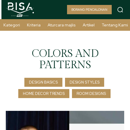
BORANG PENCALONAN
Kategori
Kriteria
Aturcara majlis
Artikel
Tentang Kami
COLORS AND
PATTERNS
DESIGN BASICS
DESIGN STYLES
HOME DECOR TRENDS
ROOM DESIGNS